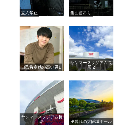
立入禁止
集団首吊り
ヤンマースタジアム長
自己肯定感の高い男1
居 2
ヤンマースタジアム長
居
夕暮れの大阪城ホール