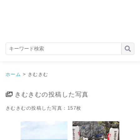
ホーム
>
きむきむ
きむきむの投稿した写真
きむきむの投稿した写真：157枚