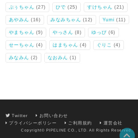
ぷぅちゃん
(27)
ひで
(25)
すけちゃん
(21)
あやみん
(16)
みなみちゃん
(12)
Yumi
(11)
やまちゃん
(9)
やっさん
(8)
ゆっぴ
(6)
せーちゃん
(4)
はまちゃん
(4)
ぐりこ
(4)
みなみん
(2)
なおみん
(1)
Twitter
お問い合わせ
プライバシーポリシー
ご利用規約
運営会社
Copyright© PIPELINE CO., LTD. All Rights Reserved.