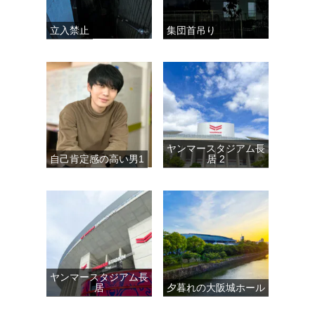
立入禁止
集団首吊り
ヤンマースタジアム長
自己肯定感の高い男1
居 2
ヤンマースタジアム長
居
夕暮れの大阪城ホール