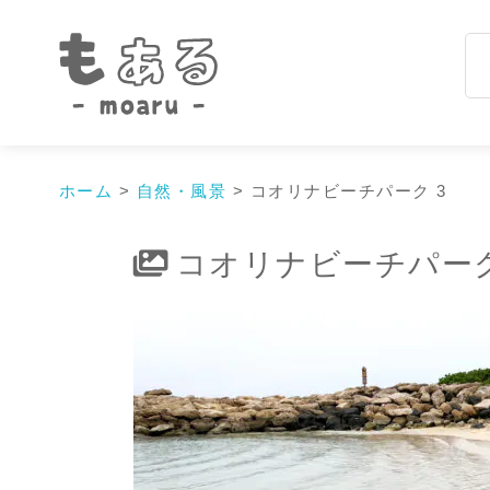
ホーム
>
自然・風景
>
コオリナビーチパーク 3
コオリナビーチパーク