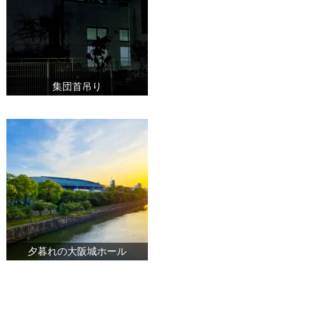
集団首吊り
夕暮れの大阪城ホール