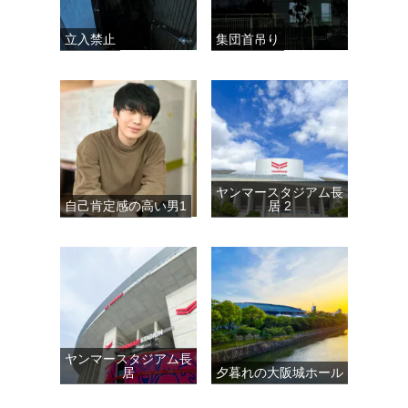
立入禁止
集団首吊り
ヤンマースタジアム長
自己肯定感の高い男1
居 2
ヤンマースタジアム長
居
夕暮れの大阪城ホール