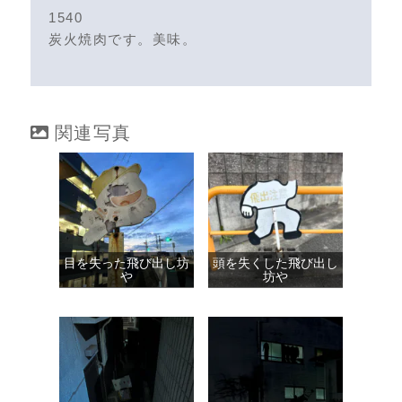
1540
炭火焼肉です。美味。
関連写真
目を失った飛び出し坊
頭を失くした飛び出し
や
坊や