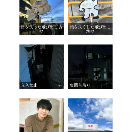
目を失った飛び出し坊
頭を失くした飛び出し
や
坊や
立入禁止
集団首吊り