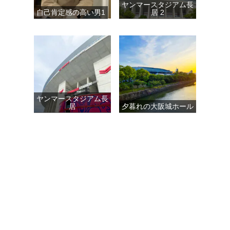
ヤンマースタジアム長
自己肯定感の高い男1
居 2
ヤンマースタジアム長
居
夕暮れの大阪城ホール