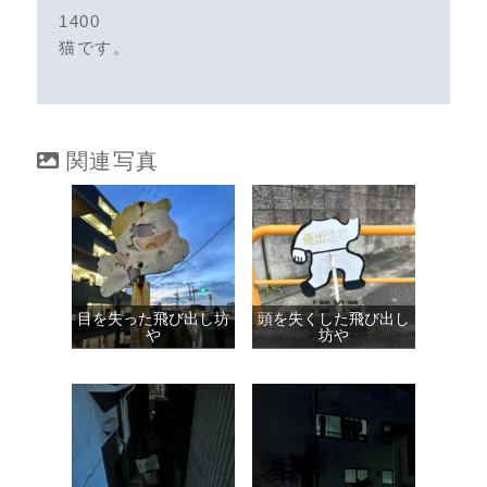
1400
猫です。
関連写真
目を失った飛び出し坊
頭を失くした飛び出し
や
坊や