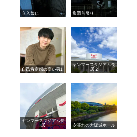
立入禁止
集団首吊り
ヤンマースタジアム長
自己肯定感の高い男1
居 2
ヤンマースタジアム長
居
夕暮れの大阪城ホール