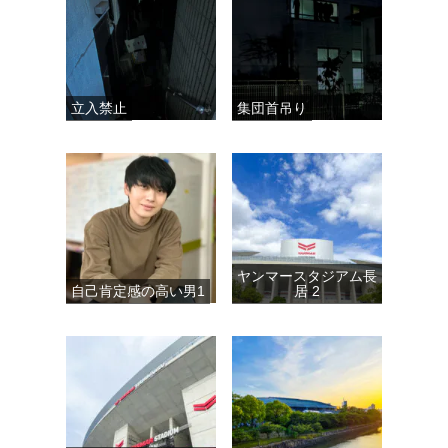
立入禁止
集団首吊り
ヤンマースタジアム長
自己肯定感の高い男1
居 2