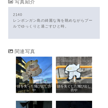
写真紹介
2140
レンボンガン島の綺麗な海を眺めながらプー
ルでゆっくりと過ごすひと時。
関連写真
目を失った飛び出し坊
頭を失くした飛び出し
や
坊や