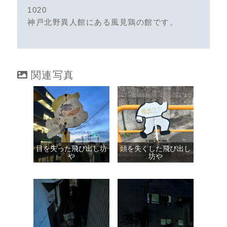
1020
神戸北野異人館にある風見鶏の館です。
関連写真
目を失った飛び出し坊
頭を失くした飛び出し
や
坊や