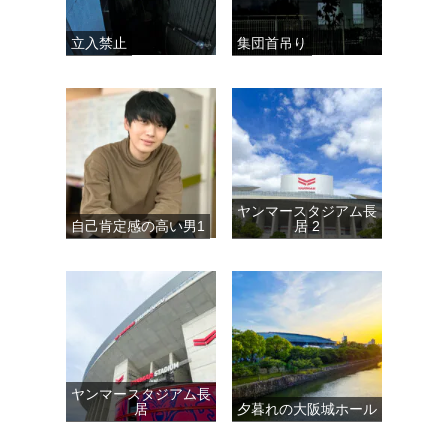
立入禁止
集団首吊り
ヤンマースタジアム長
自己肯定感の高い男1
居 2
ヤンマースタジアム長
居
夕暮れの大阪城ホール