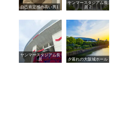
ヤンマースタジアム長
自己肯定感の高い男1
居 2
ヤンマースタジアム長
居
夕暮れの大阪城ホール