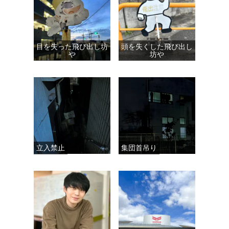
目を失った飛び出し坊
頭を失くした飛び出し
や
坊や
立入禁止
集団首吊り