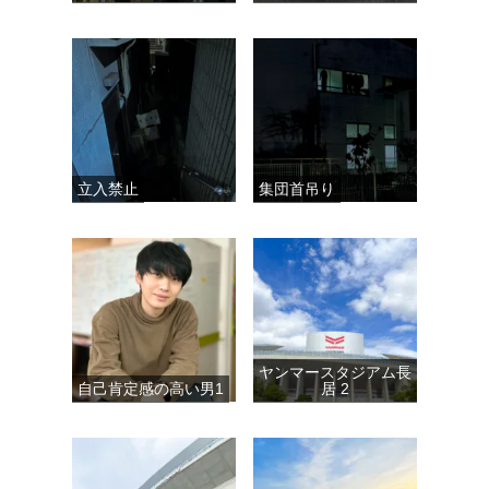
立入禁止
集団首吊り
ヤンマースタジアム長
自己肯定感の高い男1
居 2