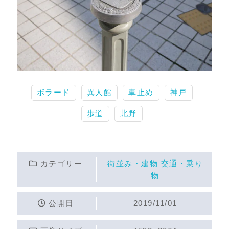
ボラード
異人館
車止め
神戸
歩道
北野
カテゴリー
街並み・建物
交通・乗り
物
公開日
2019/11/01