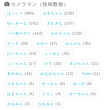
カメラマン（投稿数順）
はっしー
(685)
はるちゃん
(230)
ゆっきーな
(161)
きむきむ
(157)
バリ島のガツ
(142)
おかちゃん
(120)
がっす
(38)
かせい
(37)
かんかん
(35)
けいちゃん
(34)
ふーみん
(33)
ぷぅちゃん
(27)
ひで
(25)
すけちゃん
(21)
あやみん
(16)
みなみちゃん
(12)
Yumi
(11)
やまちゃん
(9)
やっさん
(8)
ゆっぴ
(6)
はまちゃん
(4)
ぐりこ
(4)
せーちゃん
(4)
みなみん
(2)
なおみん
(1)