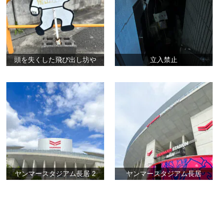
頭を失くした飛び出し坊や
立入禁止
ヤンマースタジアム長居 2
ヤンマースタジアム長居