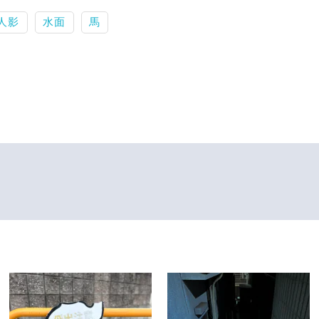
人影
水面
馬