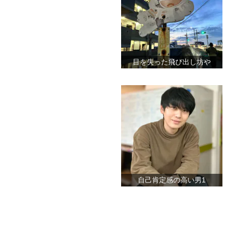
目を失った飛び出し坊や
自己肯定感の高い男1