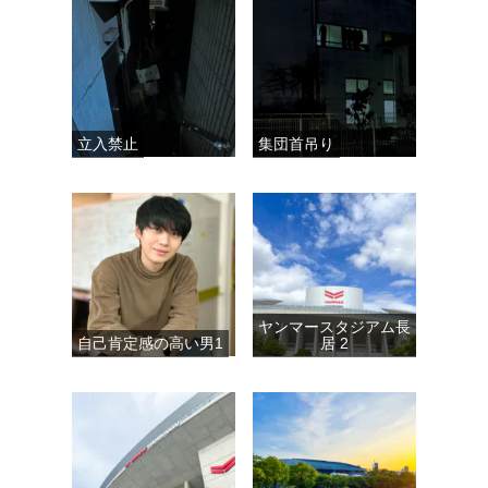
立入禁止
集団首吊り
ヤンマースタジアム長
自己肯定感の高い男1
居 2