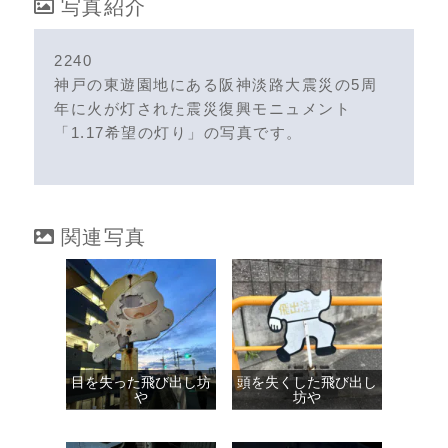
写真紹介
2240
神戸の東遊園地にある阪神淡路大震災の5周
年に火が灯された震災復興モニュメント
「1.17希望の灯り」の写真です。
関連写真
目を失った飛び出し坊
頭を失くした飛び出し
や
坊や