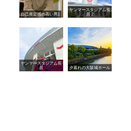
ヤンマースタジアム長
自己肯定感の高い男1
居 2
ヤンマースタジアム長
居
夕暮れの大阪城ホール