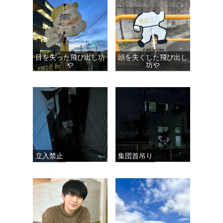
目を失った飛び出し坊
頭を失くした飛び出し
や
坊や
立入禁止
集団首吊り