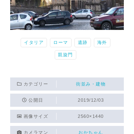
イタリア
ローマ
遺跡
海外
凱旋門
カテゴリー
街並み・建物
公開日
2019/12/03
画像サイズ
2560×1440
カメラマン
おかちゃん