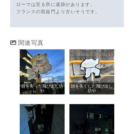
ローマは至る所に遺跡があります。
フランスの凱旋門より古いそうです。
関連写真
目を失った飛び出し坊
頭を失くした飛び出し
や
坊や