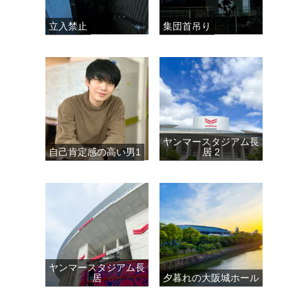
立入禁止
集団首吊り
ヤンマースタジアム長
自己肯定感の高い男1
居 2
ヤンマースタジアム長
居
夕暮れの大阪城ホール