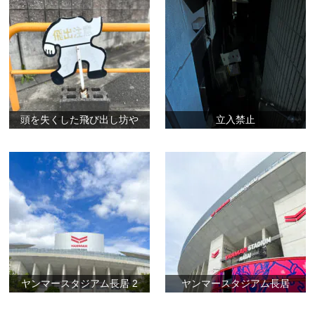
頭を失くした飛び出し坊や
立入禁止
ヤンマースタジアム長居 2
ヤンマースタジアム長居