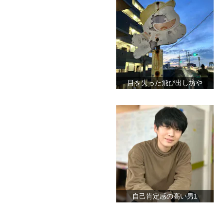
目を失った飛び出し坊や
自己肯定感の高い男1