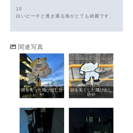
10
白いビーチと透き通る海がとても綺麗です。
関連写真
目を失った飛び出し坊
頭を失くした飛び出し
や
坊や