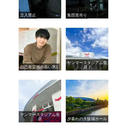
立入禁止
集団首吊り
ヤンマースタジアム長
自己肯定感の高い男1
居 2
ヤンマースタジアム長
居
夕暮れの大阪城ホール