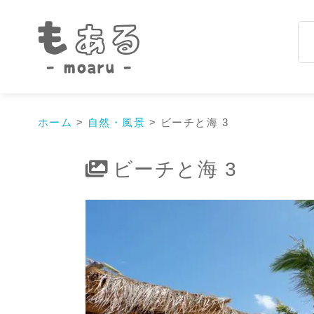
ホーム
>
自然・風景
>
ビーチと海 3
ビーチと海 3