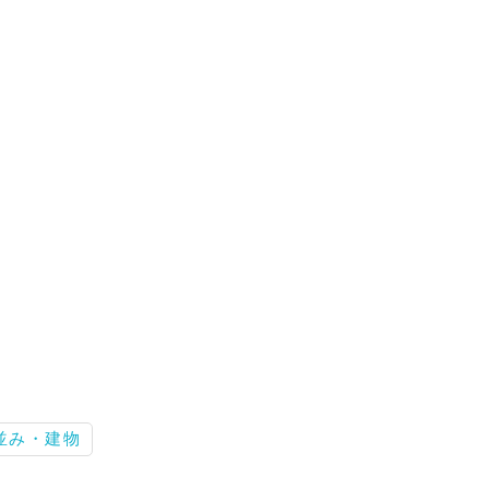
並み・建物