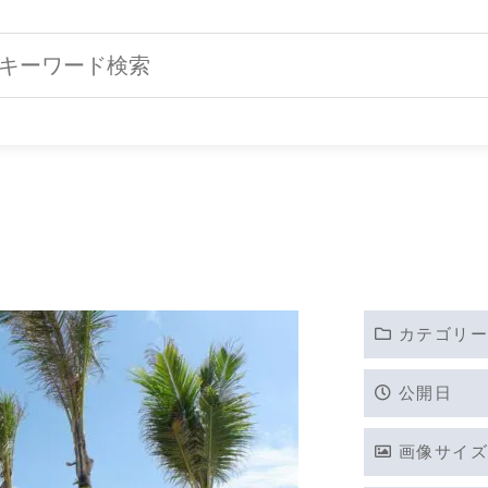
カテゴリー
公開日
画像サイズ