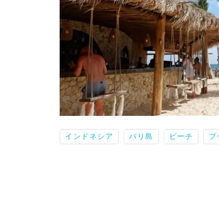
インドネシア
バリ島
ビーチ
プ