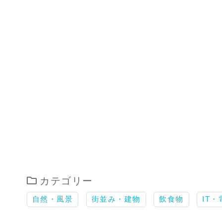
カテゴリー
自然・風景
街並み・建物
飲食物
IT