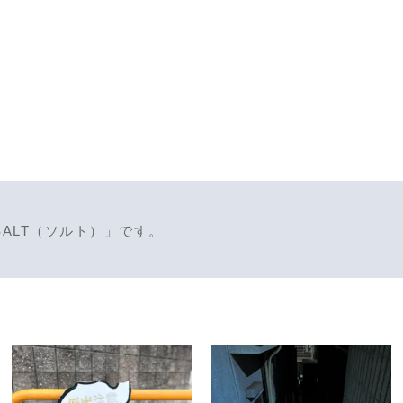
ALT（ソルト）」です。