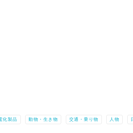
・電化製品
動物・生き物
交通・乗り物
人物