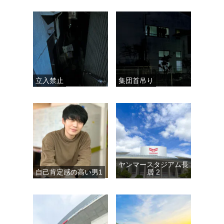
立入禁止
集団首吊り
ヤンマースタジアム長
自己肯定感の高い男1
居 2