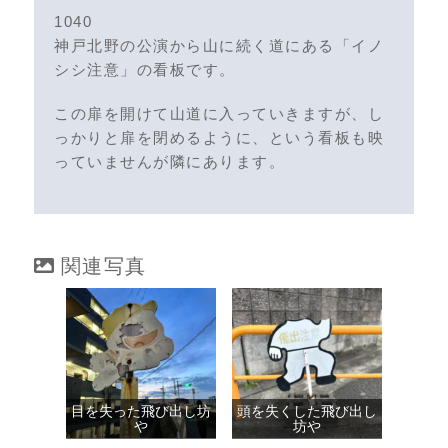
1040
神戸北野の公演から山に続く道にある「イノ
シシ注意」の看板です。
この扉を開けて山道に入っていきますが、し
っかりと扉を閉めるように、という看板も映
っていませんが隣にあります。
関連写真
目を失った飛び出し坊
頭を失くした飛び出し
や
坊や