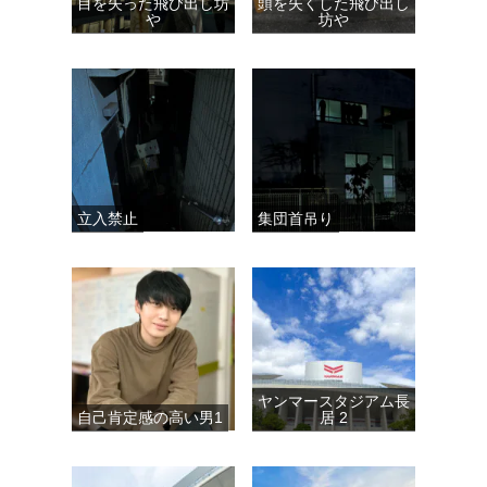
目を失った飛び出し坊
頭を失くした飛び出し
や
坊や
立入禁止
集団首吊り
ヤンマースタジアム長
自己肯定感の高い男1
居 2