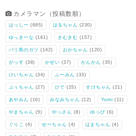
カメラマン（投稿数順）
はっしー
(685)
はるちゃん
(230)
ゆっきーな
(161)
きむきむ
(157)
バリ島のガツ
(142)
おかちゃん
(120)
がっす
(38)
かせい
(37)
かんかん
(35)
けいちゃん
(34)
ふーみん
(33)
ぷぅちゃん
(27)
ひで
(25)
すけちゃん
(21)
あやみん
(16)
みなみちゃん
(12)
Yumi
(11)
やまちゃん
(9)
やっさん
(8)
ゆっぴ
(6)
ぐりこ
(4)
せーちゃん
(4)
はまちゃん
(4)