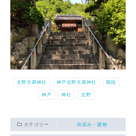
北野天満神社
神戸北野天満神社
階段
神戸
神社
北野
カテゴリー
街並み・建物