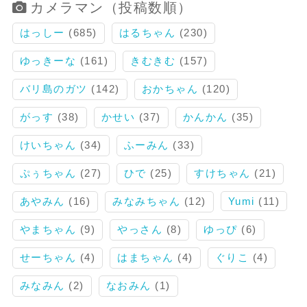
カメラマン（投稿数順）
はっしー
(685)
はるちゃん
(230)
ゆっきーな
(161)
きむきむ
(157)
バリ島のガツ
(142)
おかちゃん
(120)
がっす
(38)
かせい
(37)
かんかん
(35)
けいちゃん
(34)
ふーみん
(33)
ぷぅちゃん
(27)
ひで
(25)
すけちゃん
(21)
あやみん
(16)
みなみちゃん
(12)
Yumi
(11)
やまちゃん
(9)
やっさん
(8)
ゆっぴ
(6)
せーちゃん
(4)
はまちゃん
(4)
ぐりこ
(4)
みなみん
(2)
なおみん
(1)