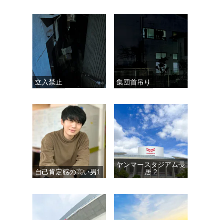
立入禁止
集団首吊り
ヤンマースタジアム長
自己肯定感の高い男1
居 2