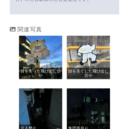
関連写真
目を失った飛び出し坊
頭を失くした飛び出し
や
坊や
立入禁止
集団首吊り