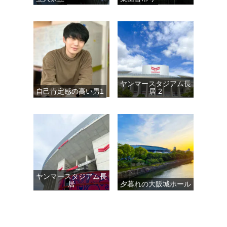
ヤンマースタジアム長
自己肯定感の高い男1
居 2
ヤンマースタジアム長
居
夕暮れの大阪城ホール