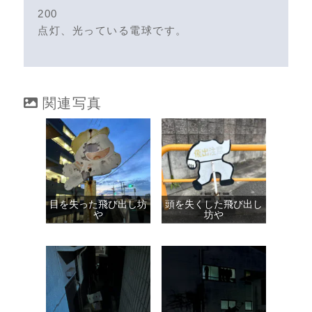
200
点灯、光っている電球です。
関連写真
目を失った飛び出し坊
頭を失くした飛び出し
や
坊や