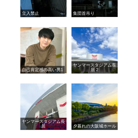
立入禁止
集団首吊り
ヤンマースタジアム長
自己肯定感の高い男1
居 2
ヤンマースタジアム長
居
夕暮れの大阪城ホール