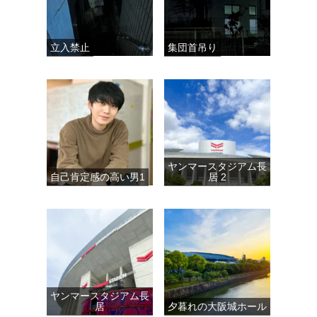
立入禁止
集団首吊り
ヤンマースタジアム長
自己肯定感の高い男1
居 2
ヤンマースタジアム長
居
夕暮れの大阪城ホール