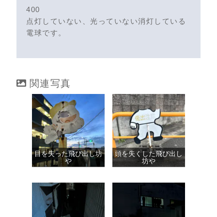
400
点灯していない、光っていない消灯している
電球です。
関連写真
目を失った飛び出し坊
頭を失くした飛び出し
や
坊や