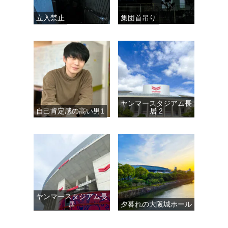
立入禁止
集団首吊り
ヤンマースタジアム長
自己肯定感の高い男1
居 2
ヤンマースタジアム長
居
夕暮れの大阪城ホール