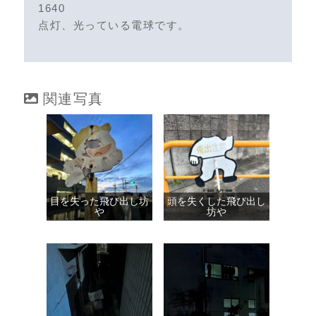
1640
点灯、光っている電球です。
関連写真
目を失った飛び出し坊
頭を失くした飛び出し
や
坊や