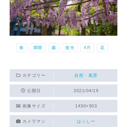
春
満開
藤
後光
4月
花
カテゴリー
自然・風景
公開日
2021/04/19
画像サイズ
1430×903
カメラマン
はっしー