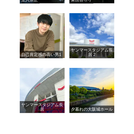
ヤンマースタジアム長
自己肯定感の高い男1
居 2
ヤンマースタジアム長
居
夕暮れの大阪城ホール