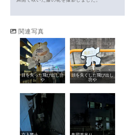
関連写真
目を失った飛び出し坊
頭を失くした飛び出し
や
坊や
立入禁止
集団首吊り