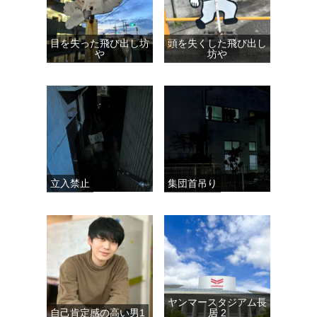
目を失った飛び出し坊
頭を失くした飛び出し
や
坊や
立入禁止
集団首吊り
ヤンマースタジアム長
自己肯定感の高い男1
居 2