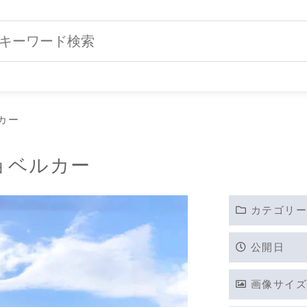
カー
ョベルカー
カテゴリー
公開日
画像サイズ