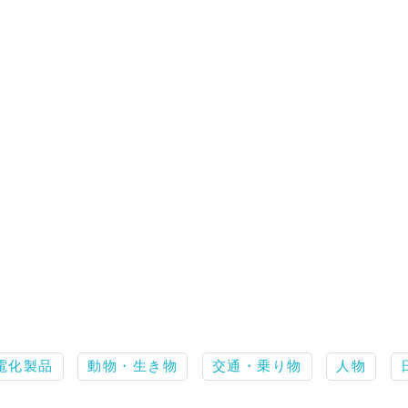
・電化製品
動物・生き物
交通・乗り物
人物