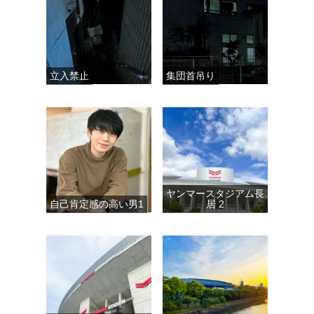
立入禁止
集団首吊り
ヤンマースタジアム長
自己肯定感の高い男1
居 2