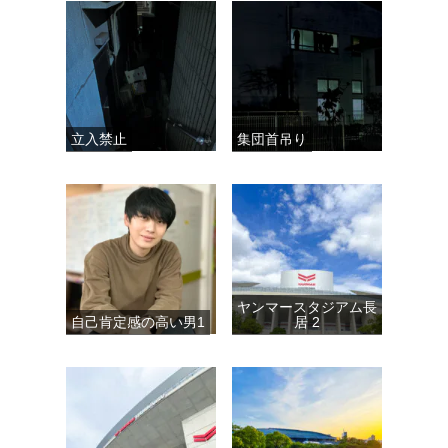
立入禁止
集団首吊り
ヤンマースタジアム長
自己肯定感の高い男1
居 2