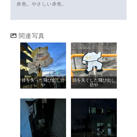
赤色。やさしい赤色。
関連写真
目を失った飛び出し坊
頭を失くした飛び出し
や
坊や