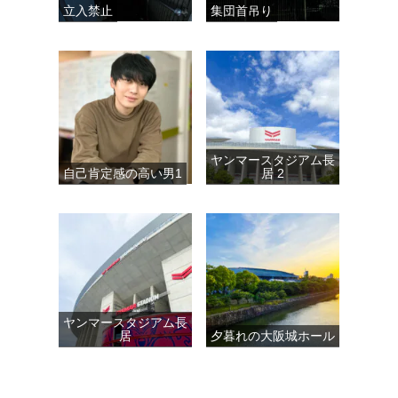
立入禁止
集団首吊り
ヤンマースタジアム長
自己肯定感の高い男1
居 2
ヤンマースタジアム長
居
夕暮れの大阪城ホール