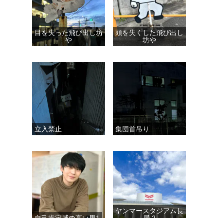
目を失った飛び出し坊
頭を失くした飛び出し
や
坊や
立入禁止
集団首吊り
ヤンマースタジアム長
自己肯定感の高い男1
居 2