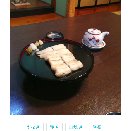
うなぎ
静岡
白焼き
浜松