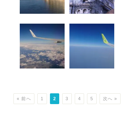
« 前へ
1
2
3
4
5
次へ »