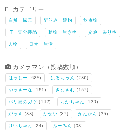
カテゴリー
自然・風景
街並み・建物
飲食物
IT・電化製品
動物・生き物
交通・乗り物
人物
日常・生活
カメラマン（投稿数順）
はっしー
(685)
はるちゃん
(230)
ゆっきーな
(161)
きむきむ
(157)
バリ島のガツ
(142)
おかちゃん
(120)
がっす
(38)
かせい
(37)
かんかん
(35)
けいちゃん
(34)
ふーみん
(33)