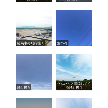
搭乗中の飛行機 1
空の海
だんだんと着陸してく
飛行機 5
る飛行機 3