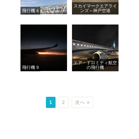
スカイマークエアライ
飛行機 4
ンズ～神戸空港
エア・ドロミティ航空
飛行機 9
の飛行機
1
2
次へ »