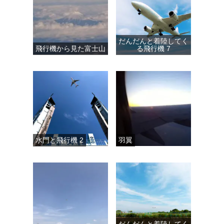
だんだんと着陸してく
飛行機から見た富士山
る飛行機 7
水門と飛行機 2
羽翼