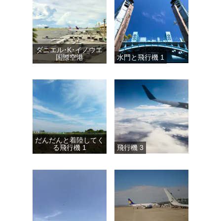
ダニエル･K･イノウエ
国際空港
水門と飛行機 1
だんだんと着陸してく
る飛行機 1
飛行機 3