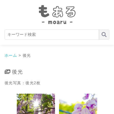
ホーム
>
後光
後光
後光写真：後光2枚