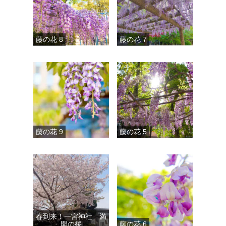
藤の花 8
藤の花 7
藤の花 9
藤の花 5
春到来！一宮神社 満
開の桜
藤の花 6